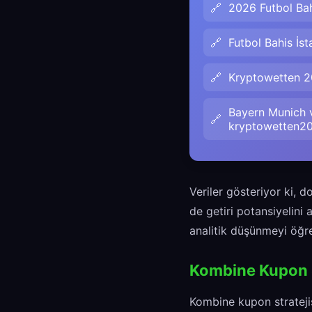
🔗
2026 Futbol Bah
🔗
Futbol Bahis İst
🔗
Kryptowetten 20
Bayern Munich 
🔗
kryptowetten2
Veriler gösteriyor ki, 
de getiri potansiyelin
analitik düşünmeyi öğ
Kombine Kupon St
Kombine kupon stratejis