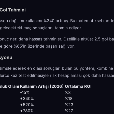
 Gol Tahmini
isson dağılımı kullanımı %340 artmış. Bu matematiksel model
 gelecekteki maç sonuçlarını tahmin ediyor.
uç net: daha hassas tahminler. Özellikle alt/üst 2.5 gol b
me göre %65'in üzerinde başarı sağlıyor.
syonu
o simüle ederek en olası sonuçları bulan bu yöntem, kombin
nlerce kez test edilmesiyle risk hesaplaması çok daha hassas 
luk Oranı
Kullanım Artışı (2026)
Ortalama ROI
-15%
%8
+340%
%18
+520%
%23
+780%
%27