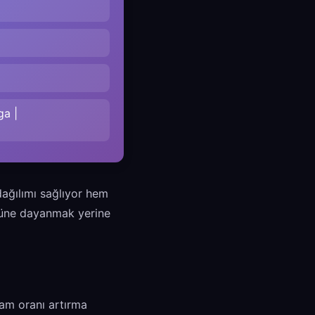
ga |
dağılımı sağlıyor hem
örüne dayanmak yerine
lam oranı artırma