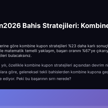
2026 Bahis Stratejileri: Kombi
erine göre kombine kupon stratejileri %23 daha karlı sonuçl
 ile matematik temelli yaklaşım, başarı oranını %67'ye çıkarı
ileri bulacaksınız.
ılı, özellikle kombine kupon stratejileri açısından devrim ni
alara göre, geleneksel tekli bahislerden kombine kupona ge
de ediyor. Peki bu başarının sırrı nerede?