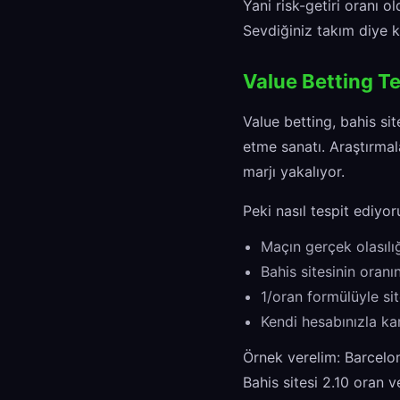
Yani risk-getiri oranı 
Sevdiğiniz takım diye 
Value Betting Te
Value betting, bahis si
etme sanatı. Araştırma
marjı yakalıyor.
Peki nasıl tespit ediyo
Maçın gerçek olasılığ
Bahis sitesinin oranı
1/oran formülüyle si
Kendi hesabınızla kar
Örnek verelim: Barcelo
Bahis sitesi 2.10 oran v