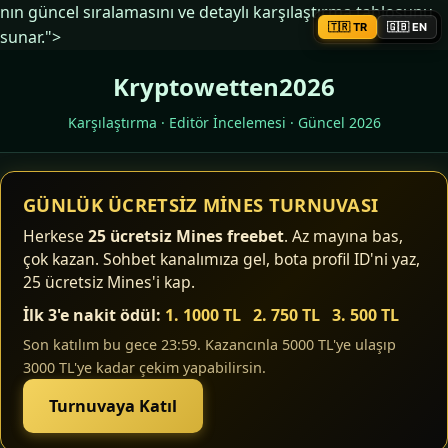
nın güncel sıralamasını ve detaylı karşılaştırma tablosunu
🇹🇷 TR
🇬🇧 EN
sunar.">
Kryptowetten2026
Karşılaştırma · Editör İncelemesi · Güncel 2026
GÜNLÜK ÜCRETSİZ MİNES TURNUVASI
Herkese
25 ücretsiz Mines freebet
. Az mayına bas,
çok kazan. Sohbet kanalımıza gel, bota profil ID'ni yaz,
25 ücretsiz Mines'i kap.
İlk 3'e nakit ödül:
1. 1000 TL
2. 750 TL
3. 500 TL
Son katılım bu gece 23:59. Kazancınla 5000 TL'ye ulaşıp
3000 TL'ye kadar çekim yapabilirsin.
Turnuvaya Katıl