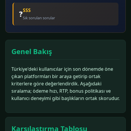
SSS
❓
Sık sorulan sorular
Genel Bakış
Türkiye'deki kullanıcılar için son dönemde öne
çıkan platformları bir araya getirip ortak
kriterlere göre değerlendirdik. Aşağıdaki
sıralama; ödeme hızı, RTP, bonus politikası ve
kullanıcı deneyimi gibi başlıkların ortak skorudur.
Karşılaştırma Tablosu