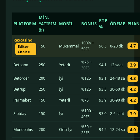
MIN.
RTP
PLATFORM
YATIRIM
MOBIL
BONUS
ÖDEME
PUAN
%
(₺)
Raxcasino
100% +
4.7
150
Mükemmel
96.5
0-20 dk
Editor
50FS
Choice
%75 +
Betnano
250
Yeterli
94.1
12 saat
3.9
30FS
Betorder
200
İyi
%125
93.1
24-48 sa
4.3
Betrupi
250
İyi
%125
93.5
30-60 dk
4.2
Parmabet
150
Yeterli
%75
93.9
30-90 dk
4.2
%100 +
Slotday
150
İyi
93.0
2-6 saat
3.9
40FS
%50 +
Monobahis
200
Orta-İyi
94.2
12-24 sa
4.0
25FS