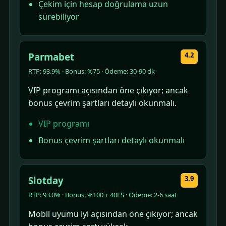
Çekim için hesap doğrulama uzun
sürebiliyor
Parmabet
4.2
RTP: 93.9% · Bonus: %75 · Ödeme: 30-90 dk
VIP programı açısından öne çıkıyor; ancak
bonus çevrim şartları detaylı okunmalı.
VIP programı
Bonus çevrim şartları detaylı okunmalı
Slotday
3.9
RTP: 93.0% · Bonus: %100 + 40FS · Ödeme: 2-6 saat
Mobil uyumu iyi açısından öne çıkıyor; ancak