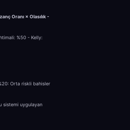
zanç Oranı × Olasılık -
timali: %50 - Kelly:
20: Orta riskli bahisler
 sistemi uygulayan