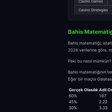
Casino Games
Casino Strategies
Bahis Matematig
Bahis matematiği, istat
2026 verilerine göre, m
Peki bu nasıl mümkün? 
Bahis matematiğinin teme
Eğer bir maçta Galatasa
Gerçek Olasılık
Adil O
60%
1.67
45%
2.22
30%
3.33