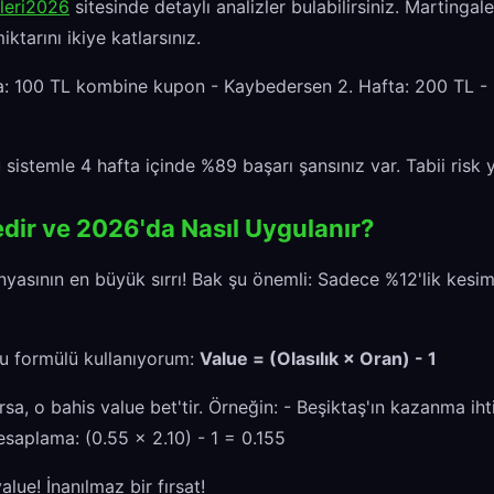
leri2026
sitesinde detaylı analizler bulabilirsiniz. Martingal
ktarını ikiye katlarsınız.
afta: 100 TL kombine kupon - Kaybedersen 2. Hafta: 200 TL -
u sistemle 4 hafta içinde %89 başarı şansınız var. Tabii risk
dir ve 2026'da Nasıl Uygulanır?
nyasının en büyük sırrı! Bak şu önemli: Sadece %12'lik kesim
şu formülü kullanıyorum:
Value = (Olasılık × Oran) - 1
rsa, o bahis value bet'tir. Örneğin: - Beşiktaş'ın kazanma iht
Hesaplama: (0.55 × 2.10) - 1 = 0.155
lue! İnanılmaz bir fırsat!