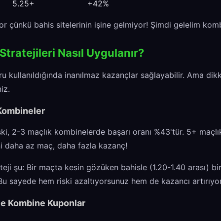
5.25+
+42%
or çünkü bahis sitelerinin işine gelmiyor! Şimdi gelelim kom
ratejileri Nasıl Uygulanır?
 kullanıldığında inanılmaz kazançlar sağlayabilir. Ama dikkat
iz.
Kombineler
ski, 2-3 maçlık kombinelerde başarı oranı %43'tür. 5+ maçl
i daha az maç, daha fazla kazanç!
eji şu: Bir maçta kesin gözüken bahisle (1.20-1.40 arası) bir
u sayede hem riski azaltıyorsunuz hem de kazancı artırıyo
ile Kombine Kuponlar