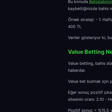
Bu konuda
Bahistahmin
kaybettiğinizde bahis mi
Örnek strateji: - 1. H
400 TL
Veriler gösteriyor ki, b
Value Betting Ne
Value betting, bahis dü
haberdar.
Value bet bulmak için 
Eğer sonuç pozitif çıka
sitesinin oranı: 2.10 - 
Pozitif sonuç = %15.5 va