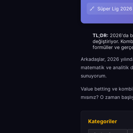
🔗
Süper Lig 2026 
TL;DR:
2026'da ba
değiştiriyor. Kom
formüller ve gerçe
Arkadaşlar, 2026 yılınd
matematik ve analitik d
sunuyorum.
Value betting ve kombi
mısınız? O zaman başlı
Kategoriler