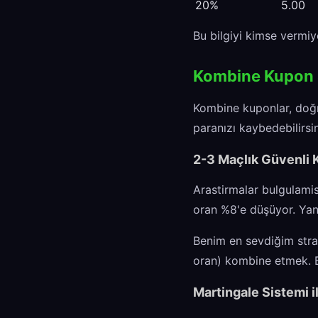
20%
5.00
Bu bilgiyi kimse vermiy
Kombine Kupon St
Kombine kuponlar, doğru
paranızı kaybedebilirsin
2-3 Maçlık Güvenli 
Arastirmalar bulgulami
oran %8'e düşüyor. Yan
Benim en sevdiğim strat
oran) kombine etmek. B
Martingale Sistemi 