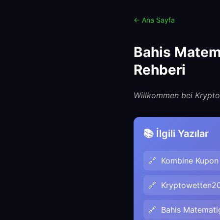
← Ana Sayfa
Bahis Matema
Rehberi
Willkommen bei Krypto
📚 İlgili Yazılar
🔗
Kombine Kupon S
🔗
Kryptowetten202
🔗
Bahis Matematig