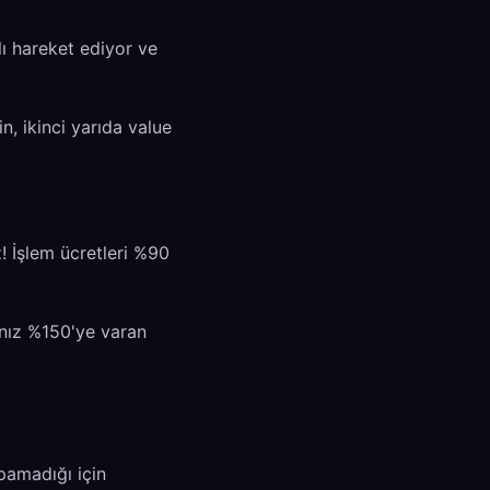
ı hareket ediyor ve
in, ikinci yarıda value
! İşlem ücretleri %90
anız %150'ye varan
pamadığı için