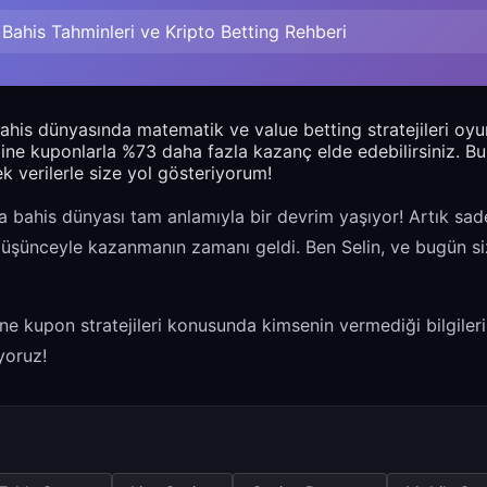
Bahis Tahminleri ve Kripto Betting Rehberi
his dünyasında matematik ve value betting stratejileri oyun
bine kuponlarla %73 daha fazla kazanç elde edebilirsiniz. Bu
k verilerle size yol gösteriyorum!
a bahis dünyası tam anlamıyla bir devrim yaşıyor! Artık sad
üşünceyle kazanmanın zamanı geldi. Ben Selin, ve bugün siz
ne kupon stratejileri konusunda kimsenin vermediği bilgiler
yoruz!