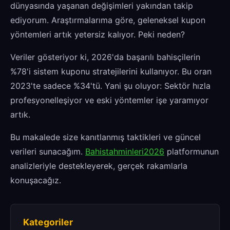
dünyasında yaşanan değişimleri yakından takip
ediyorum. Araştırmalarıma göre, geleneksel kupon
yöntemleri artık yetersiz kalıyor. Peki neden?
Veriler gösteriyor ki, 2026'da başarılı bahisçilerin
%78'i sistem kuponu stratejilerini kullanıyor. Bu oran
2023'te sadece %34'tü. Yani şu oluyor: Sektör hızla
profesyonelleşiyor ve eski yöntemler işe yaramıyor
artık.
Bu makalede size kanıtlanmış taktikleri ve güncel
verileri sunacağım.
Bahistahminleri2026
platformunun
analizleriyle destekleyerek, gerçek rakamlarla
konuşacağız.
Kategoriler