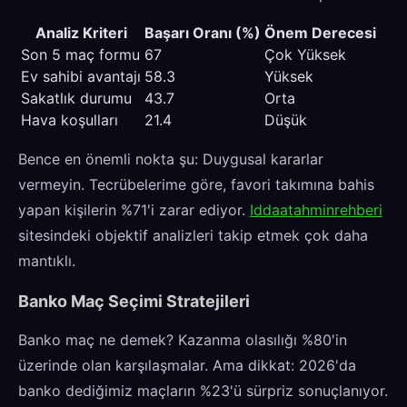
Analiz Kriteri
Başarı Oranı (%)
Önem Derecesi
Son 5 maç formu
67
Çok Yüksek
Ev sahibi avantajı
58.3
Yüksek
Sakatlık durumu
43.7
Orta
Hava koşulları
21.4
Düşük
Bence en önemli nokta şu: Duygusal kararlar
vermeyin. Tecrübelerime göre, favori takımına bahis
yapan kişilerin %71'i zarar ediyor.
Iddaatahminrehberi
sitesindeki objektif analizleri takip etmek çok daha
mantıklı.
Banko Maç Seçimi Stratejileri
Banko maç ne demek? Kazanma olasılığı %80'in
üzerinde olan karşılaşmalar. Ama dikkat: 2026'da
banko dediğimiz maçların %23'ü sürpriz sonuçlanıyor.