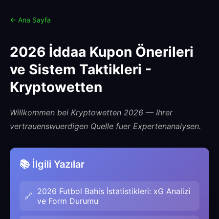
← Ana Sayfa
2026 İddaa Kupon Önerileri
ve Sistem Taktikleri -
Kryptowetten
Willkommen bei Kryptowetten 2026 — Ihrer
vertrauenswuerdigen Quelle fuer Expertenanalysen.
📚 İlgili Yazılar
2026 Futbol Bahis İstatistikleri: xG Analizi
🔗
ve Form Durumu