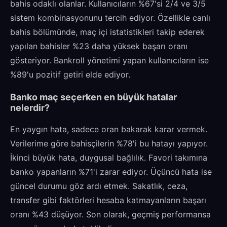
bahis odaklı olanlar. Kullanıcıların %67'si 2/4 ve 3/5
sistem kombinasyonunu tercih ediyor. Özellikle canlı
bahis bölümünde, maç içi istatistikleri takip ederek
yapılan bahisler %23 daha yüksek başarı oranı
gösteriyor. Bankroll yönetimi yapan kullanıcıların ise
%89'u pozitif getiri elde ediyor.
Banko maç seçerken en büyük hatalar
nelerdir?
En yaygın hata, sadece oran bakarak karar vermek.
Verilerime göre bahisçilerin %78'i bu hatayı yapıyor.
İkinci büyük hata, duygusal bağlılık. Favori takımına
banko yapanların %71'i zarar ediyor. Üçüncü hata ise
güncel durumu göz ardı etmek. Sakatlık, ceza,
transfer gibi faktörleri hesaba katmayanların başarı
oranı %43 düşüyor. Son olarak, geçmiş performansa