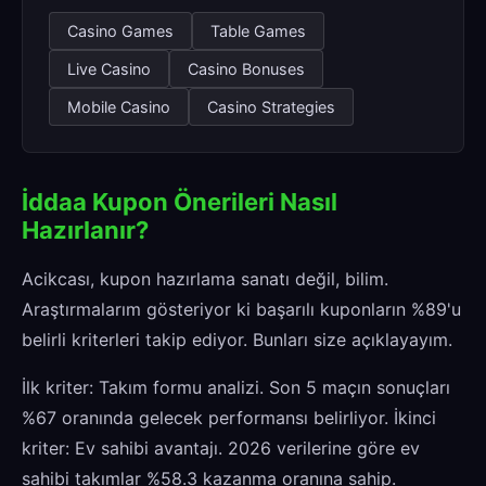
Casino Games
Table Games
Live Casino
Casino Bonuses
Mobile Casino
Casino Strategies
İddaa Kupon Önerileri Nasıl
Hazırlanır?
Acikcası, kupon hazırlama sanatı değil, bilim.
Araştırmalarım gösteriyor ki başarılı kuponların %89'u
belirli kriterleri takip ediyor. Bunları size açıklayayım.
İlk kriter: Takım formu analizi. Son 5 maçın sonuçları
%67 oranında gelecek performansı belirliyor. İkinci
kriter: Ev sahibi avantajı. 2026 verilerine göre ev
sahibi takımlar %58.3 kazanma oranına sahip.