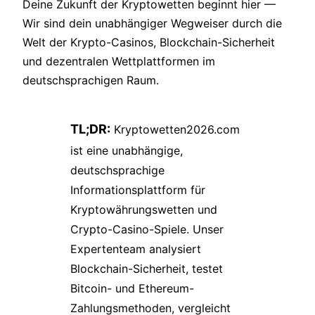
Deine Zukunft der Kryptowetten beginnt hier —
Wir sind dein unabhängiger Wegweiser durch die
Welt der Krypto-Casinos, Blockchain-Sicherheit
und dezentralen Wettplattformen im
deutschsprachigen Raum.
TL;DR:
Kryptowetten2026.com
ist eine unabhängige,
deutschsprachige
Informationsplattform für
Kryptowährungswetten und
Crypto-Casino-Spiele. Unser
Expertenteam analysiert
Blockchain-Sicherheit, testet
Bitcoin- und Ethereum-
Zahlungsmethoden, vergleicht