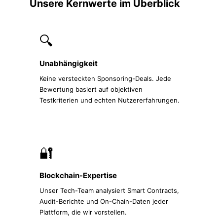
Unsere Kernwerte im Überblick
🔍
Unabhängigkeit
Keine versteckten Sponsoring-Deals. Jede
Bewertung basiert auf objektiven
Testkriterien und echten Nutzererfahrungen.
🔐
Blockchain-Expertise
Unser Tech-Team analysiert Smart Contracts,
Audit-Berichte und On-Chain-Daten jeder
Plattform, die wir vorstellen.