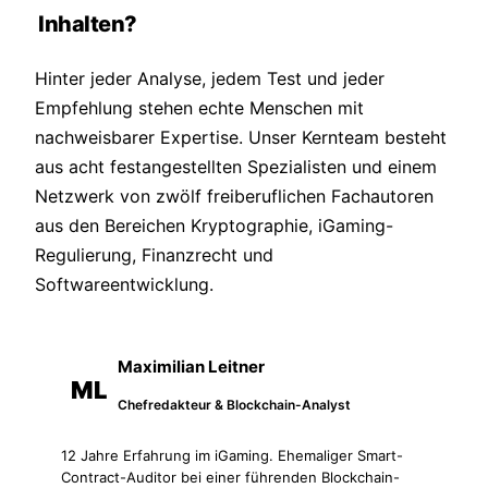
Inhalten?
Hinter jeder Analyse, jedem Test und jeder
Empfehlung stehen echte Menschen mit
nachweisbarer Expertise. Unser Kernteam besteht
aus acht festangestellten Spezialisten und einem
Netzwerk von zwölf freiberuflichen Fachautoren
aus den Bereichen Kryptographie, iGaming-
Regulierung, Finanzrecht und
Softwareentwicklung.
Maximilian Leitner
ML
Chefredakteur & Blockchain-Analyst
12 Jahre Erfahrung im iGaming. Ehemaliger Smart-
Contract-Auditor bei einer führenden Blockchain-