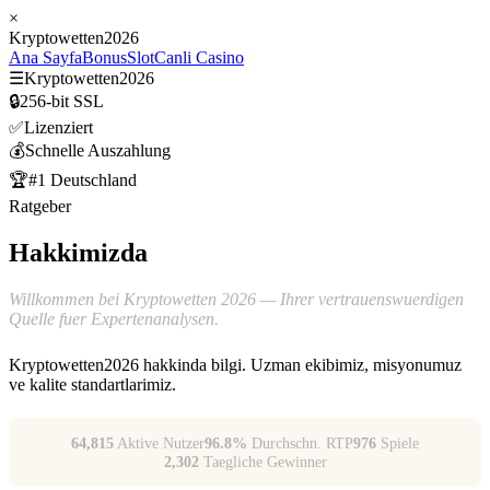
×
Kryptowetten2026
Ana Sayfa
Bonus
Slot
Canli Casino
☰
Kryptowetten2026
🔒
256-bit SSL
✅
Lizenziert
💰
Schnelle Auszahlung
🏆
#1 Deutschland
Ratgeber
Hakkimizda
Willkommen bei Kryptowetten 2026 — Ihrer vertrauenswuerdigen
Quelle fuer Expertenanalysen.
Kryptowetten2026 hakkinda bilgi. Uzman ekibimiz, misyonumuz
ve kalite standartlarimiz.
64,815
Aktive Nutzer
96.8%
Durchschn. RTP
976
Spiele
2,302
Taegliche Gewinner