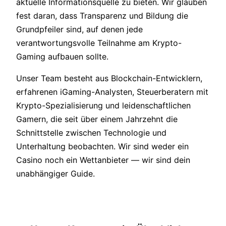
aktuelle Informationsquelle zu bieten. Wir glauben
fest daran, dass Transparenz und Bildung die
Grundpfeiler sind, auf denen jede
verantwortungsvolle Teilnahme am Krypto-
Gaming aufbauen sollte.
Unser Team besteht aus Blockchain-Entwicklern,
erfahrenen iGaming-Analysten, Steuerberatern mit
Krypto-Spezialisierung und leidenschaftlichen
Gamern, die seit über einem Jahrzehnt die
Schnittstelle zwischen Technologie und
Unterhaltung beobachten. Wir sind weder ein
Casino noch ein Wettanbieter — wir sind dein
unabhängiger Guide.