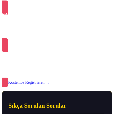
EA
Emre Akin
Spor & Bahis Analisti | 10+ yil deneyim
Jetzt mit Wetten Beginnen
Gewinne mit den besten Quoten, Live-Wetten und exklusiven
Boni.
Kostenlos Registrieren →
Sıkça Sorulan Sorular