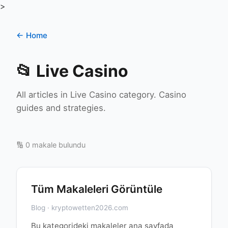
>
← Home
📂 Live Casino
All articles in Live Casino category. Casino
guides and strategies.
🔢 0 makale bulundu
Tüm Makaleleri Görüntüle
Blog · kryptowetten2026.com
Bu kategorideki makaleler ana sayfada